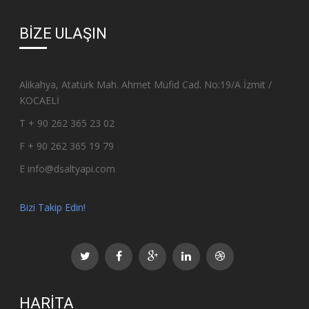
BIZE ULAŞIN
Alikahya, Atatürk Mah. Ahmet Müfid Cad. No:19/A İzmit /
KOCAELİ
T + 90 262 365 23 02
F + 90 262 365 19 79
E info@dsaltyapi.com
Bizi Takip Edin!
HARITA